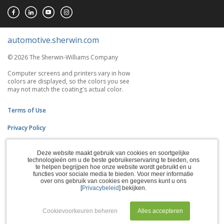
automotive.sherwin.com
© 2026 The Sherwin-Williams Company
Computer screens and printers vary in how
colors are displayed, so the colors you see
may not match the coating's actual color.
Terms of Use
Privacy Policy
Accessibility Statement
Deze website maakt gebruik van cookies en soortgelijke
technologieën om u de beste gebruikerservaring te bieden, ons
CA Supply Chains Act
te helpen begrijpen hoe onze website wordt gebruikt en u
functies voor sociale media te bieden. Voor meer informatie
Do Not Sell My Information
over ons gebruik van cookies en gegevens kunt u ons
[
Privacybeleid
] bekijken.
Subscription Center
Cookievoorkeuren beheren
Alles accepteren
Manage Cookies