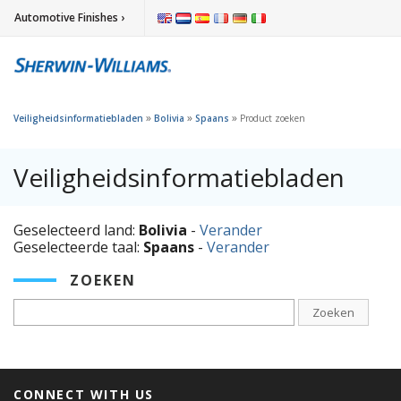
Automotive Finishes ›
»
»
»
Veiligheidsinformatiebladen
Bolivia
Spaans
Product zoeken
Veiligheidsinformatiebladen
Geselecteerd land:
Bolivia
-
Verander
Geselecteerde taal:
Spaans
-
Verander
ZOEKEN
Zoeken
CONNECT WITH US