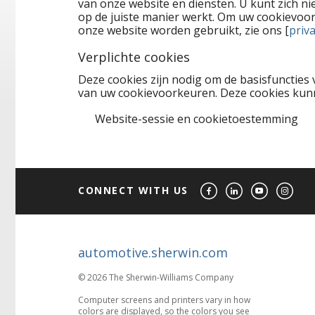
van onze website en diensten. U kunt zich ni
op de juiste manier werkt. Om uw cookievoo
onze website worden gebruikt, zie ons [
priv
Verplichte cookies
Deze cookies zijn nodig om de basisfuncties 
van uw cookievoorkeuren. Deze cookies kun
Website-sessie en cookietoestemming
CONNECT WITH US
automotive.sherwin.com
© 2026 The Sherwin-Williams Company
Computer screens and printers vary in how
colors are displayed, so the colors you see