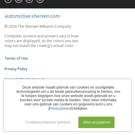
automotive.sherwin.com
© 2026 The Sherwin-Williams Company
Computer screens and printers vary in how
colors are displayed, so the colors you see
may not match the coating's actual color.
Terms of Use
Privacy Policy
Accessibility Statement
Deze website maakt gebruik van cookies en soortgelijke
CA Supply Chains Act
technologieën om u de beste gebruikerservaring te bieden, ons
te helpen begrijpen hoe onze website wordt gebruikt en u
functies voor sociale media te bieden. Voor meer informatie
Do Not Sell My Information
over ons gebruik van cookies en gegevens kunt u ons
[
Privacybeleid
] bekijken.
Subscription Center
Manage Cookies
Cookievoorkeuren beheren
Alles accepteren