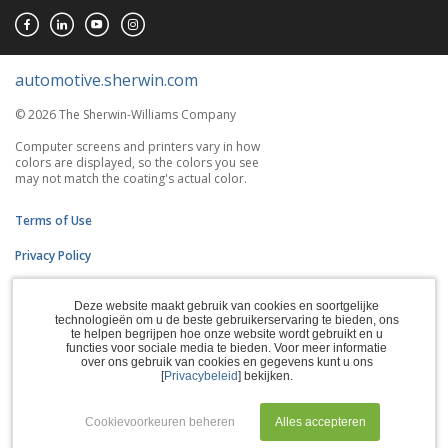
automotive.sherwin.com
© 2026 The Sherwin-Williams Company
Computer screens and printers vary in how
colors are displayed, so the colors you see
may not match the coating's actual color.
Terms of Use
Privacy Policy
Accessibility Statement
Deze website maakt gebruik van cookies en soortgelijke
technologieën om u de beste gebruikerservaring te bieden, ons
CA Supply Chains Act
te helpen begrijpen hoe onze website wordt gebruikt en u
functies voor sociale media te bieden. Voor meer informatie
Do Not Sell My Information
over ons gebruik van cookies en gegevens kunt u ons
[
Privacybeleid
] bekijken.
Subscription Center
Cookievoorkeuren beheren
Alles accepteren
Manage Cookies