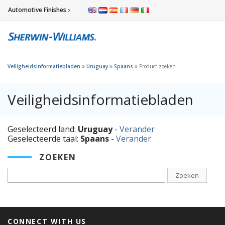
Automotive Finishes ›
»
»
»
Veiligheidsinformatiebladen
Uruguay
Spaans
Product zoeken
Veiligheidsinformatiebladen
Geselecteerd land:
Uruguay
-
Verander
Geselecteerde taal:
Spaans
-
Verander
ZOEKEN
Zoeken
CONNECT WITH US