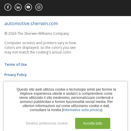
automotive.sherwin.com
© 2026 The Sherwin-Williams Company
Computer screens and printers vary in how
colors are displayed, so the colors you see
may not match the coating's actual color.
Terms of Use
Privacy Policy
Accessibility Statement
Questo sito web utilizza cookie e tecnologie simili per fornire la
migliore esperienza utente e aiutarci a comprendere come
CA Supply Chains Act
viene utilizzato il sito medesimo, personalizzare contenuti e
annunci pubblicitari e fornire funzionalità social media. Per
Do Not Sell My Information
ulteriori informazioni sul come utilizziamo cookie e dati,
consultare la nostra [
Informativa sulla privacy
].
Subscription Center
Gestisci preferenze cookie
Accetta tutto
Manage Cookies