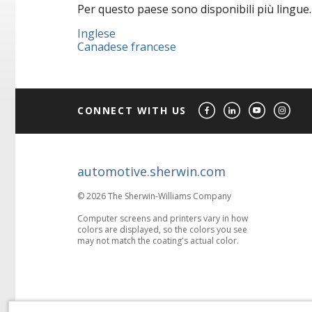
Per questo paese sono disponibili più lingue. 
Inglese
Canadese francese
CONNECT WITH US
automotive.sherwin.com
© 2026 The Sherwin-Williams Company
Computer screens and printers vary in how
colors are displayed, so the colors you see
may not match the coating's actual color.