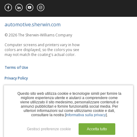
automotive.sherwin.com
© 2026 The Sherwin-Williams Company
Computer screens and printers vary in how
colors are displayed, so the colors you see
may not match the coating's actual color.
Terms of Use
Privacy Policy
Accessibility Statement
Questo sito web utilizza cookie e tecnologie simili per fornire la
migliore esperienza utente e aiutarci a comprendere come
CA Supply Chains Act
viene utilizzato il sito medesimo, personalizzare contenuti e
annunci pubblicitari e fornire funzionalità social media. Per
Do Not Sell My Information
ulteriori informazioni sul come utilizziamo cookie e dati,
consultare la nostra [
Informativa sulla privacy
].
Subscription Center
Gestisci preferenze cookie
Accetta tutto
Manage Cookies