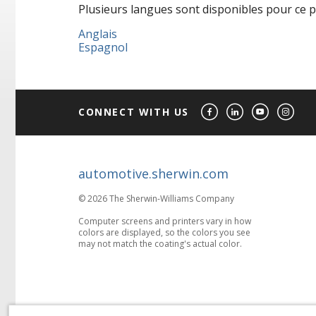
Plusieurs langues sont disponibles pour ce pay
Anglais
Espagnol
CONNECT WITH US
automotive.sherwin.com
© 2026 The Sherwin-Williams Company
Computer screens and printers vary in how
colors are displayed, so the colors you see
may not match the coating's actual color.