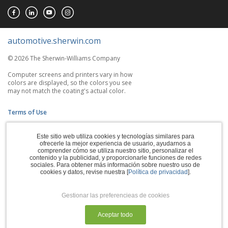
automotive.sherwin.com
© 2026 The Sherwin-Williams Company
Computer screens and printers vary in how
colors are displayed, so the colors you see
may not match the coating's actual color.
Terms of Use
Privacy Policy
Este sitio web utiliza cookies y tecnologías similares para
ofrecerle la mejor experiencia de usuario, ayudarnos a
Accessibility Statement
comprender cómo se utiliza nuestro sitio, personalizar el
contenido y la publicidad, y proporcionarle funciones de redes
sociales. Para obtener más información sobre nuestro uso de
CA Supply Chains Act
cookies y datos, revise nuestra [
Política de privacidad
].
Do Not Sell My Information
Gestionar las preferencieas de cookies
Subscription Center
Aceptar todo
Manage Cookies