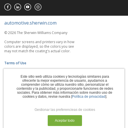
automotive.sherwin.com
© 2026 The Sherwin-Williams Company
Computer screens and printers vary in how
colors are displayed, so the colors you see
may not match the coating's actual color.
Terms of Use
Privacy Policy
Este sitio web utiliza cookies y tecnologías similares para
ofrecerle la mejor experiencia de usuario, ayudarnos a
Accessibility Statement
comprender cómo se utiliza nuestro sitio, personalizar el
contenido y la publicidad, y proporcionarle funciones de redes
sociales. Para obtener más información sobre nuestro uso de
CA Supply Chains Act
cookies y datos, revise nuestra [
Política de privacidad
].
Do Not Sell My Information
Gestionar las preferencieas de cookies
Subscription Center
Aceptar todo
Manage Cookies