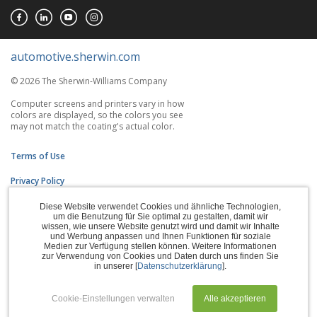
automotive.sherwin.com
© 2026 The Sherwin-Williams Company
Computer screens and printers vary in how
colors are displayed, so the colors you see
may not match the coating's actual color.
Terms of Use
Privacy Policy
Accessibility Statement
Diese Website verwendet Cookies und ähnliche Technologien,
um die Benutzung für Sie optimal zu gestalten, damit wir
wissen, wie unsere Website genutzt wird und damit wir Inhalte
CA Supply Chains Act
und Werbung anpassen und Ihnen Funktionen für soziale
Medien zur Verfügung stellen können. Weitere Informationen
Do Not Sell My Information
zur Verwendung von Cookies und Daten durch uns finden Sie
in unserer [
Datenschutzerklärung
].
Subscription Center
Cookie-Einstellungen verwalten
Alle akzeptieren
Manage Cookies