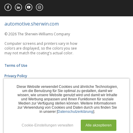
automotive.sherwin.com
© 2026 The Sherwin-Williams Company
Computer screens and printers vary in how
colors are displayed, so the colors you see
may not match the coating's actual color.
Terms of Use
Privacy Policy
Accessibility Statement
Diese Website verwendet Cookies und ähnliche Technologien,
um die Benutzung für Sie optimal zu gestalten, damit wir
wissen, wie unsere Website genutzt wird und damit wir Inhalte
CA Supply Chains Act
und Werbung anpassen und Ihnen Funktionen für soziale
Medien zur Verfügung stellen können. Weitere Informationen
Do Not Sell My Information
zur Verwendung von Cookies und Daten durch uns finden Sie
in unserer [
Datenschutzerklärung
].
Subscription Center
Cookie-Einstellungen verwalten
Alle akzeptieren
Manage Cookies