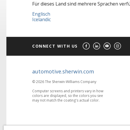
Für dieses Land sind mehrere Sprachen verfüg
Englisch
Icelandic
CONNECT WITH US
automotive.sherwin.com
© 2026 The Sherwin-Williams Company
Computer screens and printers vary in how
colors are displayed, so the colors you see
may not match the coating's actual color.